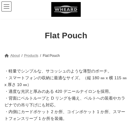
コ
ナ
ン
ビ
テ
ゲ
ン
ー
ツ
シ
へ
ョ
Flat Pouch
ス
ン
キ
に
ッ
移
プ
動
About
Products
Flat Pouch
・軽量でシンプルな、サコッシュのような薄型のポーチ。
・スマートフォンの収納に最適なサイズ。（縦 180 ㎜ x 横 115 ㎜
x 厚さ 10 ㎜）
・適度な光沢と厚みのある 420 デニールナイロンを採用。
・背面にベルトループと D リングを備え、ベルトへの装着やカラ
ビナでの吊り下げにも対応。
・内側にカードポケット 2 か所、コインポケット 1 か所、スマー
トフォンスリーブ 1 か所を装備。